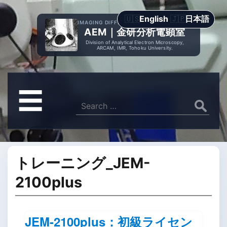
English
日本語
IMAGING DIFFRACTION SPECTROMETRY
AEM｜金研分析電顕室
Division of Analytical Electron Microscopy,
ARCAM, IMR, Tohoku University.
メ
☰
ニ
Search
for:
ュ
ー
トレーニング_JEM-
2100plus
JEM-2100plus：初級ライセン