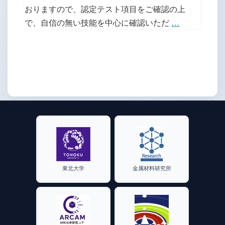
おりますので、認定テスト項目をご確認の上
TEM
で、自信の無い技能を中心に確認いただ
…
講
習
会:2100plus
初
級
ラ
イ
セ
ン
ス
東北大学
金属材料研究所
認
定
試
験