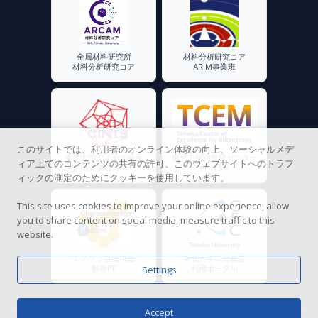
金属材料研究所
材料分析研究コア
材料分析研究コア
ARIM事業班
このサイトでは、利用者のオンライン体験の向上、ソーシャルメデ
東北大学ナノテク融合
東北先端顕微鏡センター
ィア上でのコンテンツの共有の許可、このウェブサイトへのトラフ
技術支援センター
（TCEM）
ィックの測定のためにクッキーを使用しています。
This site uses cookies to improve your online experience, allow
you to share content on social media, measure traffic to this
website.
ナノプラ微細構造
東北大学研究基盤
解析PF
利用ポータル
Settings
Accept