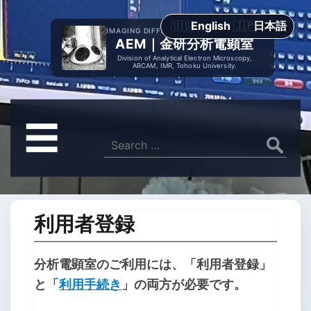
English
日本語
IMAGING DIFFRACTION SPECTROMETRY
AEM｜金研分析電顕室
Division of Analytical Electron Microscopy,
ARCAM, IMR, Tohoku University.
メ
☰
ニ
Search
for:
ュ
ー
利用者登録
分析電顕室のご利用には、「利用者登録」
と「
利用手続き
」の両方が必要です。