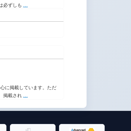
お
は必ずしも
…
知
ら
せ
ノ
ー
ト：
各
種
フ
ォ
心に掲載しています。ただ
ー
お
、掲載され
…
ム
知
ら
せ
ノ