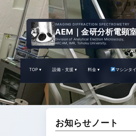
IMAGING DIFFRACTION SPECTROMETRY
AEM｜金研分析電顕
Division of Analytical Electron Microscopy,
ARCAM, IMR, Tohoku University.
TOP
設備・支援
料金
マシンタ
お知らせノート