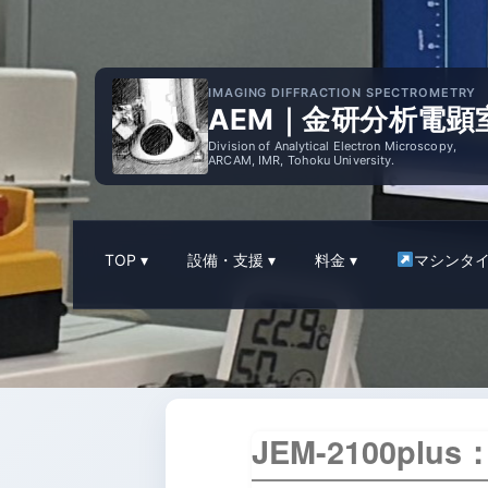
IMAGING DIFFRACTION SPECTROMETRY
AEM｜金研分析電顕
Division of Analytical Electron Microscopy,
ARCAM, IMR, Tohoku University.
TOP
設備・支援
料金
マシンタ
JEM-2100pl