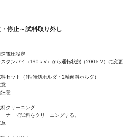
生・停止～試料取り外し
加速電圧設定
スタンバイ（160ｋV）から運転状態（200ｋV）に変更
試料セット（1軸傾斜ホルダ・2軸傾斜ホルダ）
注意
損注意
試料クリーニング
リーナーで試料をクリーニングする。
注意