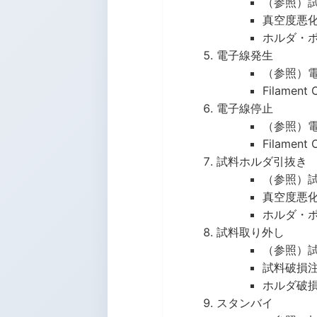
（参照）
真空度悪
ホルダ・
電子線発生
（参照）
Filame
電子線停止
（参照）
Filame
試料ホルダ引抜き
（参照）
真空度悪
ホルダ・
試料取り外し
（参照）
試料破損
ホルダ破
スタンバイ