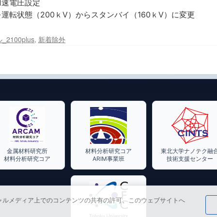
加速電圧設定
運転状態（200ｋV）からスタンバイ（160ｋV）に変更
2100plus
,
新着除外
金属材料研究所
材料分析研究コア
東北大学ナノテク融
材料分析研究コア
ARIM事業班
技術支援センター
ャルメディア上でのコンテンツの共有の許可、このウェブサイトへ
。