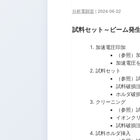
分析電顕室
|
2024-06-22
試料セット～ビーム発
加速電圧印加
（参照）
加速電圧を
試料セット
（参照）
試料破損
ホルダ破
クリーニング
（参照）
イオンク
試料破損
試料ホルダ挿入