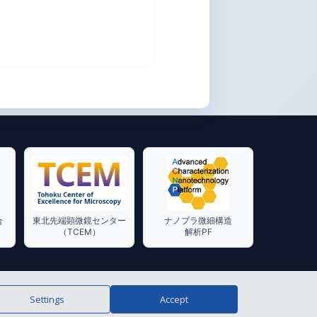
合
東北先端顕微鏡センター
ナノプラ微細構造
（TCEM）
解析PF
Settings
Accept