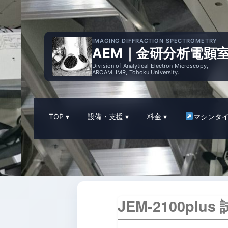
IMAGING DIFFRACTION SPECTROMETRY
AEM｜金研分析電顕
Division of Analytical Electron Microscopy,
ARCAM, IMR, Tohoku University.
TOP
設備・支援
料金
マシンタ
JEM-2100pl