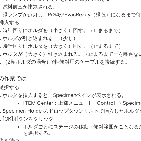
試料前室が排気される。
緑ランプが点灯し、PiG4がEvacReady（緑色）になるまで
挿入する
時計回りにホルダを（小さく）回す。（止まるまで）
ホルダが引き込まれる。（少し）
時計回りにホルダを（大きく）回す。（止まるまで）
ホルダが（大きく）引き込まれる。（止まるまで手を離さな
（2軸ホルダの場合）Y軸傾斜用のケーブルを接続する。
の作業では
選択する
ホルダを挿入すると、Specimenペインが表示される。
[TEM Center：上部メニュー] Control → Specim
Specimen Holderのドロップダウンリストで挿入したホル
[OK]ボタンをクリック
ホルダごとにステージの移動・傾斜範囲がことなる
を選択する。
復を待つ