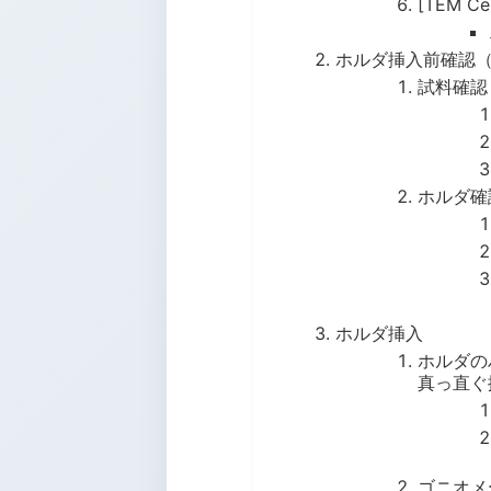
[TEM Ce
ホルダ挿入前確認
試料確認
ホルダ確
ホルダ挿入
ホルダの
真っ直ぐ
ゴニオメ