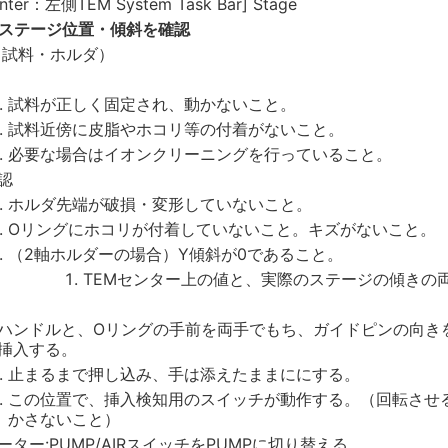
nter：左側TEM System Task Bar] Stage
ステージ位置・傾斜を確認
（試料・ホルダ）
試料が正しく固定され、動かないこと。
試料近傍に皮脂やホコリ等の付着がないこと。
必要な場合はイオンクリーニングを行っていること。
認
ホルダ先端が破損・変形していないこと。
Oリングにホコリが付着していないこと。キズがないこと。
（2軸ホルダーの場合）Y傾斜が0であること。
TEMセンター上の値と、実際のステージの傾きの
ハンドルと、Oリングの手前を両手でもち、ガイドピンの向き
挿入する。
止まるまで押し込み、手は添えたままににする。
この位置で、挿入検知用のスイッチが動作する。（回転させ
かさないこと）
ーター:PUMP/AIRスイッチをPUMPに切り替える。