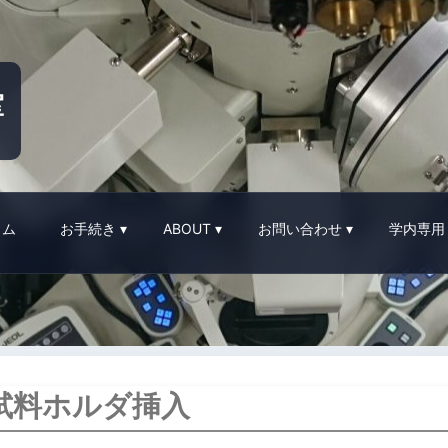
室
イム
お手続き
ABOUT
お問い合わせ
学内専用
us 試料ホルダ挿入