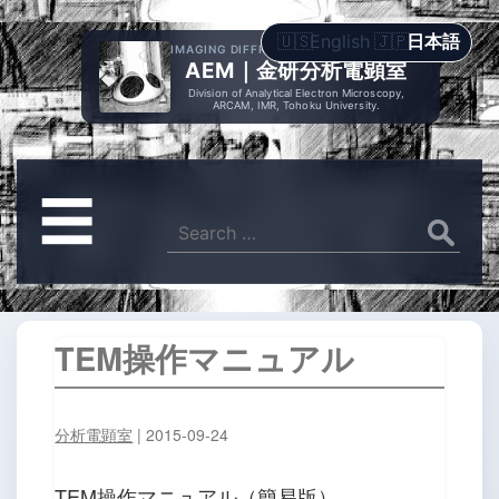
English
日本語
IMAGING DIFFRACTION SPECTROMETRY
AEM｜金研分析電顕室
Division of Analytical Electron Microscopy,
ARCAM, IMR, Tohoku University.
メ
☰
ニ
Search
for:
ュ
ー
TEM操作マニュアル
分析電顕室
|
2015-09-24
TEM操作マニュアル（簡易版）