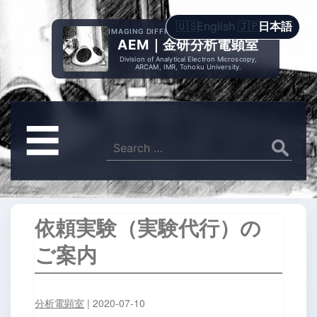
English
日本語
IMAGING DIFFRACTION SPECTROMETRY
AEM｜金研分析電顕室
Division of Analytical Electron Microscopy,
ARCAM, IMR, Tohoku University.
メ
☰
ニ
Search
for:
ュ
ー
依頼実験（実験代行）の
ご案内
分析電顕室
|
2020-07-10