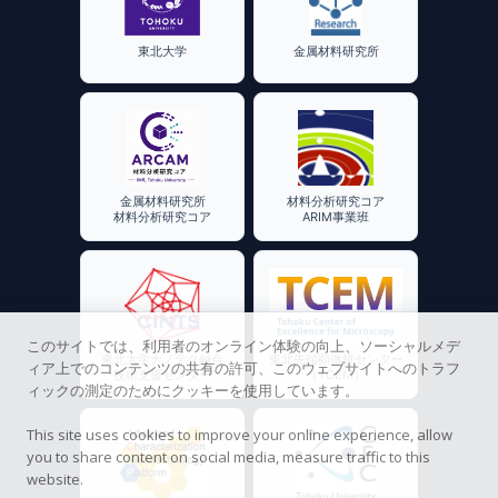
東北大学
金属材料研究所
金属材料研究所
材料分析研究コア
材料分析研究コア
ARIM事業班
このサイトでは、利用者のオンライン体験の向上、ソーシャルメデ
東北大学ナノテク融合
東北先端顕微鏡センター
ィア上でのコンテンツの共有の許可、このウェブサイトへのトラフ
技術支援センター
（TCEM）
ィックの測定のためにクッキーを使用しています。
This site uses cookies to improve your online experience, allow
you to share content on social media, measure traffic to this
website.