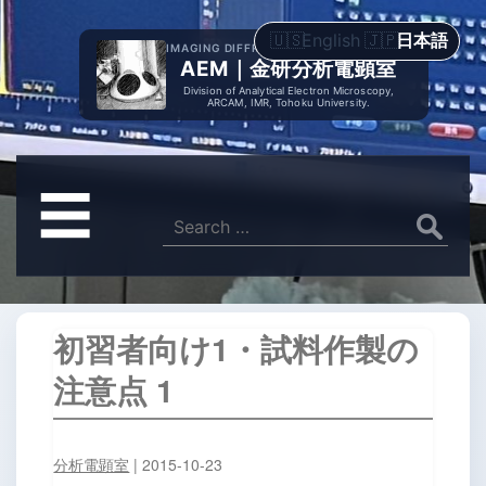
English
日本語
IMAGING DIFFRACTION SPECTROMETRY
AEM｜金研分析電顕室
Division of Analytical Electron Microscopy,
ARCAM, IMR, Tohoku University.
メ
☰
ニ
Search
for:
ュ
ー
初習者向け1・試料作製の
注意点 1
分析電顕室
|
2015-10-23