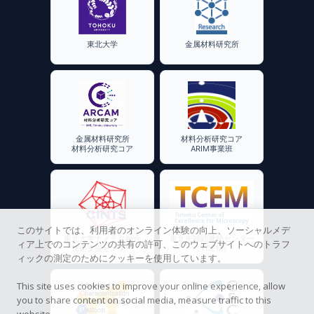
東北大学
金属材料研究所
金属材料研究所
材料分析研究コア
材料分析研究コア
ARIM事業班
このサイトでは、利用者のオンライン体験の向上、ソーシャルメデ
東北大学ナノテク融合
東北先端顕微鏡センター
ィア上でのコンテンツの共有の許可、このウェブサイトへのトラフ
技術支援センター
（TCEM）
ィックの測定のためにクッキーを使用しています。
This site uses cookies to improve your online experience, allow
you to share content on social media, measure traffic to this