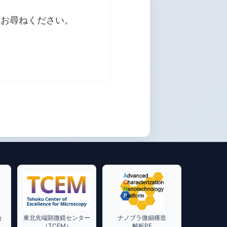
はお尋ねください。
合
東北先端顕微鏡センター
ナノプラ微細構造
（TCEM）
解析PF