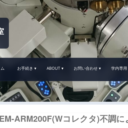
室
イム
お手続き
ABOUT
お問い合わせ
学内専用
EM-ARM200F(Wコレクタ)不