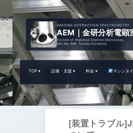
IMAGING DIFFRACTION SPECTROMETRY
AEM｜金研分析電顕
Division of Analytical Electron Microscopy,
ARCAM, IMR, Tohoku University.
TOP
設備・支援
料金
マシンタ
[装置トラブル]J