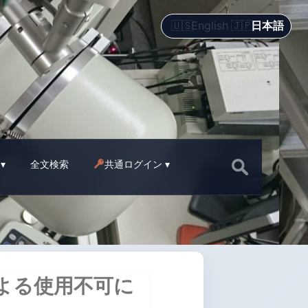
English
日本語
Search
全文検索
共通ログイン
for:
調による使用不可に