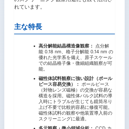
れています。
主な特長
高分解能結晶構造像観察：
点分解
能 0.18 nm、格子分解能 0.14 nm の
優れた光学系を備え、原子スケール
での結晶格子像・微細組織観察が可
能。
磁性体試料観察に強い設計（ポール
ピース容易交換）：
ポールピース
（対物レンズ磁極）の交換が容易な
構造を採用。磁性体バルク試料の導
入時にトラブルが生じても鏡筒吊り
上げ不要で比較的容易に修復可能。
磁性体試料の観察や他装置導入前の
スクリーニングに最適。
多元観察・微小領域分析：
CCD カ