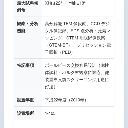
最大試料傾
X軸 ±22° ／ Y軸 ±18°
斜角
観察・分析
高分解能 TEM 像観察、CCD デジ
機能
タル像記録、EDS 点分析・元素マ
ッピング、STEM 明視野像観察
（STEM-BF）、プリセッション電
子回折（PED）
特記事項
ポールピース交換容易設計（磁性
体試料・バルク材観察に対応、他
装置導入前スクリーニング用途に
好適）
設置年度
平成22年度（2010年）
設置場所
1-105