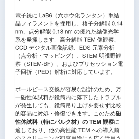
電子銃に LaB6（六ホウ化ランタン）単結
晶フィラメントを採用し、格子分解能 0.14
nm、点分解能 0.18 nm の優れた結像光学
系を発揮します。高分解能 TEM 像観察、
CCD デジタル画像記録、EDS 元素分析
（点分析・マッピング）、STEM 明視野観
察（STEM-BF）、およびプリセッション電
子回折（PED）解析に対応しています。
ポールピース交換が容易な設計のため、万
一磁性体試料が鏡筒内に落下したトラブル
が発生しても、鏡筒吊り上げを要せず比較
的容易に対処・修復できます。このため
磁
に
性体試料（特にバルク材）の TEM 観察
適しており、他の高性能 TEM への導入前
のスクリーニング観察用途にも広く活用さ