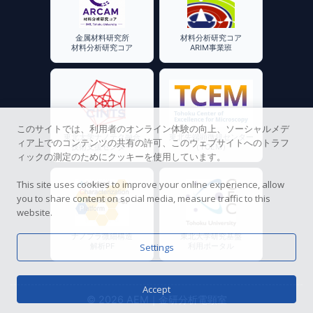
金属材料研究所
材料分析研究コア
材料分析研究コア
ARIM事業班
このサイトでは、利用者のオンライン体験の向上、ソーシャルメデ
東北大学ナノテク融合
東北先端顕微鏡センター
ィア上でのコンテンツの共有の許可、このウェブサイトへのトラフ
技術支援センター
（TCEM）
ィックの測定のためにクッキーを使用しています。
This site uses cookies to improve your online experience, allow
you to share content on social media, measure traffic to this
website.
ナノプラ微細構造
東北大学研究基盤
解析PF
利用ポータル
Settings
Accept
© 2026 AEM｜金研分析電顕室