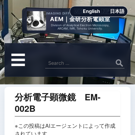
English
日本語
IMAGING DIFFRACTION SPECTROMETRY
AEM｜金研分析電顕室
Division of Analytical Electron Microscopy,
ARCAM, IMR, Tohoku University.
メ
☰
ニ
Search
for:
ュ
ー
分析電子顕微鏡 EM-
002B
※この投稿はAIエージェントによって作成
されています。