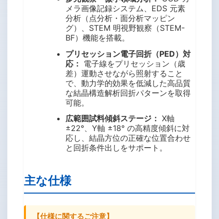
メラ画像記録システム、EDS 元素
分析（点分析・面分析マッピン
グ）、STEM 明視野観察（STEM-
BF）機能を搭載。
プリセッション電子回折（PED）対
応：
電子線をプリセッション（歳
差）運動させながら照射すること
で、動力学的効果を低減した高品質
な結晶構造解析回折パターンを取得
可能。
広範囲試料傾斜ステージ：
X軸
±22°、Y軸 ±18° の高精度傾斜に対
応し、結晶方位の正確な位置合わせ
と回折条件出しをサポート。
主な仕様
【仕様に関するご注意】