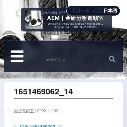
English
日本語
IMAGING DIFFRACTION SPECTROMETRY
AEM｜金研分析電顕室
Division of Analytical Electron Microscopy,
ARCAM, IMR, Tohoku University.
メ
☰
ニ
Search
for:
ュ
ー
1651469062_14
分析電顕室
|
2023-11-02
←
戻る:1651469062_14