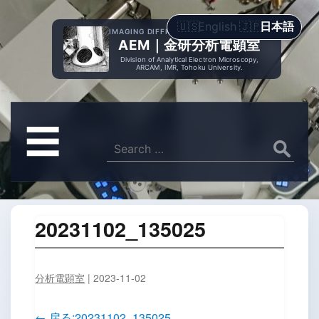
English
日本語
IMAGING DIFFRACTION SPECTROMETRY
AEM｜金研分析電顕室
Division of Analytical Electron Microscopy,
ARCAM, IMR, Tohoku University.
メ
☰
ニ
Search
for:
ュ
ー
20231102_135025
分析電顕室
|
2023-11-02
←
戻る:20231102_135025