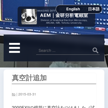
English
日本語
IMAGING DIFFRACTION SPECTROMETRY
AEM｜金研分析電顕室
Division of Analytical Electron Microscopy,
ARCAM, IMR, Tohoku University.
メ
☰
ニ
Search
for:
ュ
ー
真空計追加
ito
|
2015-03-31
2000EXIIの鏡筒に真空計をつけました（試