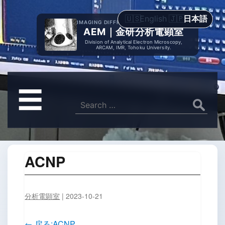
English
日本語
IMAGING DIFFRACTION SPECTROMETRY
AEM｜金研分析電顕室
Division of Analytical Electron Microscopy,
ARCAM, IMR, Tohoku University.
メ
☰
ニ
Search
for:
ュ
ー
ACNP
分析電顕室
|
2023-10-21
←
戻る:ACNP