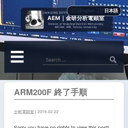
English
日本語
IMAGING DIFFRACTION SPECTROMETRY
AEM｜金研分析電顕室
Division of Analytical Electron Microscopy,
ARCAM, IMR, Tohoku University.
メ
☰
ニ
Search
for:
ュ
ー
ARM200F 終了手順
分析電顕室
|
2019-02-22
Sorry you have no rights to view this post!