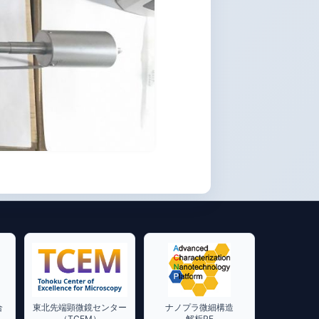
合
東北先端顕微鏡センター
ナノプラ微細構造
（TCEM）
解析PF