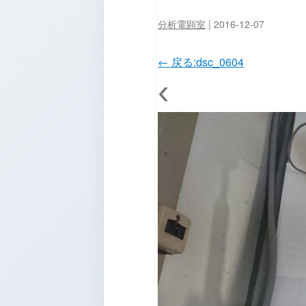
分析電顕室
|
2016-12-07
←
戻る:dsc_0604
‹