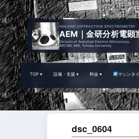
IMAGING DIFFRACTION SPECTROMETRY
AEM｜金研分析電顕
Division of Analytical Electron Microscopy,
ARCAM, IMR, Tohoku University.
TOP
設備・支援
料金
マシンタ
dsc_0604